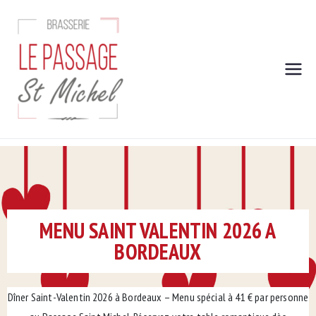
Brasserie
Cuisine du Sud Ouest fait
maison !
Le Passage
Saint
Michel
MENU SAINT VALENTIN 2026 A
BORDEAUX
Dîner Saint-Valentin 2026 à Bordeaux – Menu spécial à 41 € par personne