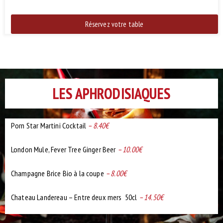
Réservez votre table
LES APHRODISIAQUES
Porn Star Martini Cocktail
– 8.40€
London Mule, Fever Tree Ginger Beer
– 10.00
€
Champagne Brice Bio à la coupe
– 8.00€
Chateau Landereau – Entre deux mers 50cl
– 14.50€