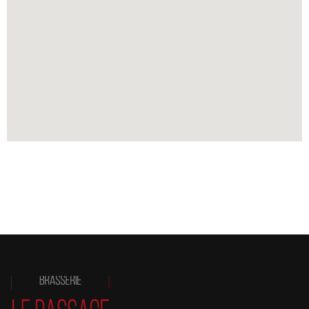
Vous recherchez un restaurant pour la Saint-Valentin à Bordeaux ? Le
Passage Saint-Michel vous accueille le 14 février pour un dîner
romantique au cœur du quartier Saint-Michel.