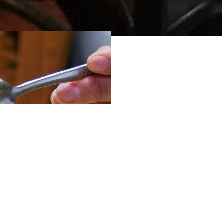
La Brasserie Saint Miche
Magret de canard, foie g
maisons... il y en a pour
Nous organisons vos repa
formule généreuses et a
Quelque soit la saison n
terrasse, dans notre bist