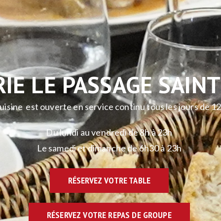
IE LE PASSAGE SAIN
uisine est ouverte en service continu tous les jours de 1
Du lundi au vendredi de 8h à 23h
Le samedi et dimanche de 6h30 à 23h
RÉSERVEZ VOTRE TABLE
RÉSERVEZ VOTRE REPAS DE GROUPE