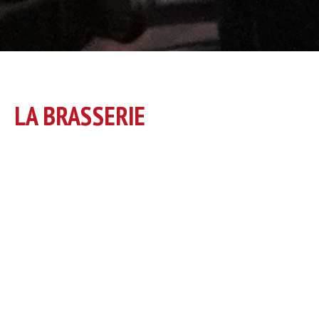
LA BRASSERIE
l est LA brasserie du Sud Ouest phare du quartier Saint Michel.
ras de canard maison, entrecôte, poisson frais, desserts
 tous les gourmands.
s de groupe, anniversaires, repas d'entreprise avec des
ccessibles à tous.
ous aurons toujours une place pour vous accueillir sur notre
rot ou sous la verrière.